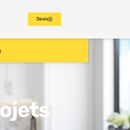
Devis
g
ojets