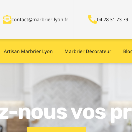
contact@marbrier-lyon.fr
04 28 31 73 79
Artisan Marbrier Lyon
Marbrier Décorateur
Blo
z-nous vos pr