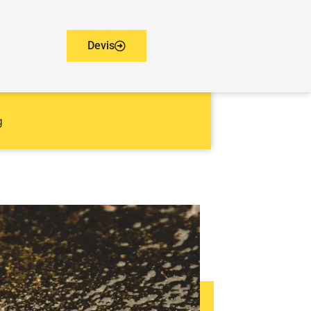
Devis
g