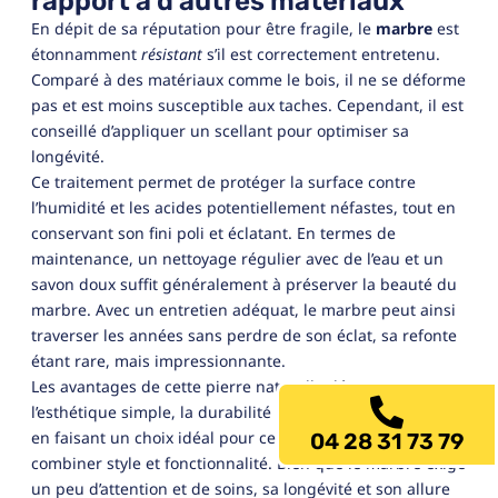
rapport à d’autres matériaux
En dépit de sa réputation pour être fragile, le
marbre
est
étonnamment
résistant
s’il est correctement entretenu.
Comparé à des matériaux comme le bois, il ne se déforme
pas et est moins susceptible aux taches. Cependant, il est
conseillé d’appliquer un scellant pour optimiser sa
longévité.
Ce traitement permet de protéger la surface contre
l’humidité et les acides potentiellement néfastes, tout en
conservant son fini poli et éclatant. En termes de
maintenance, un nettoyage régulier avec de l’eau et un
savon doux suffit généralement à préserver la beauté du
marbre. Avec un entretien adéquat, le marbre peut ainsi
traverser les années sans perdre de son éclat, sa refonte
étant rare, mais impressionnante.
Les avantages de cette pierre naturelle dépassent
l’esthétique simple, la durabilité et la facilité d’entretien
en faisant un choix idéal pour ceux qui souhaitent
04 28 31 73 79
combiner style et fonctionnalité. Bien que le marbre exige
un peu d’attention et de soins, sa longévité et son allure