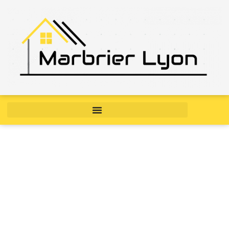
Beyond Classics : La
technologie et le travail
innovant du marbre pour
votre maison.